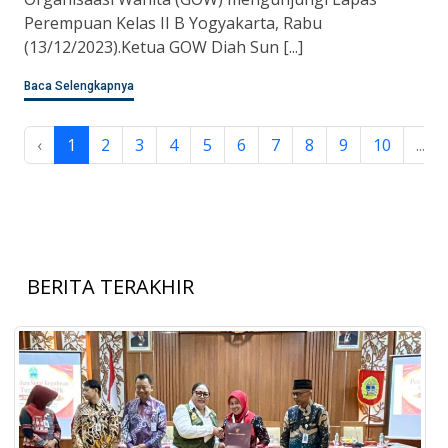
Perempuan Kelas II B Yogyakarta, Rabu
(13/12/2023).Ketua GOW Diah Sun [...]
Baca Selengkapnya
‹
1
2
3
4
5
6
7
8
9
10
...
BERITA TERAKHIR